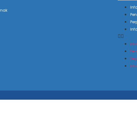
Inf
emak
Pen
Per
Inf
Inf
Pen
Per
Inf