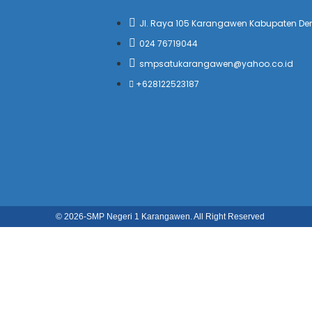
Jl. Raya 105 Karangawen Kabupaten D
024 76719044
smpsatukarangawen@yahoo.co.id
+628122523187
© 2026-
SMP Negeri 1 Karangawen. All Right Reserved