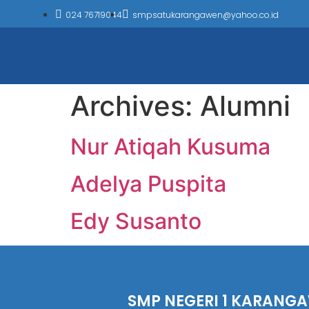
024 76719044
smpsatukarangawen@yahoo.co.id
Archives:
Alumni
Nur Atiqah Kusuma
Adelya Puspita
Edy Susanto
SMP NEGERI 1 KARANG