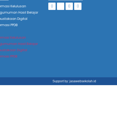
ormasi Kelulusan
gumuman Hasil Belajar
pustakaan Digital
ormasi PPDB
ormasi Kelulusan
gumuman Hasil Belajar
pustakaan Digital
ormasi PPDB
Support by: jasawebsekolah.id