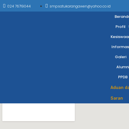
024 76719044
smpsatukarangawen@yahoo.co.id
Berand
Profil
Kesiswaa
Informas
Galeri
Alumn
PPDB
Aduan d
Saran