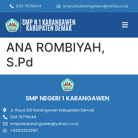
024 76719044
smpsatukarangawen@yahoo.co.id
ANA ROMBIYAH,
S.Pd
SMP NEGERI 1 KARANGAWEN
Jl. Raya 105 Karangawen Kabupaten Demak
024 76719044
smpsatukarangawen@yahoo.co.id
+628122523187