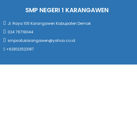
SMP NEGERI 1 KARANGAWEN
Jl. Raya 105 Karangawen Kabupaten Demak
024 76719044
smpsatukarangawen@yahoo.co.id
+628122523187