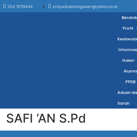
024 76719044
smpsatukarangawen@yahoo.co.id
Berand
Profil
Kesiswaa
Informas
Galeri
Alumn
PPDB
Aduan da
Saran
SAFI ‘AN S.Pd