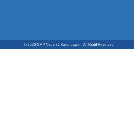
© 2026-
SMP Negeri 1 Karangawen. All Right Reserved