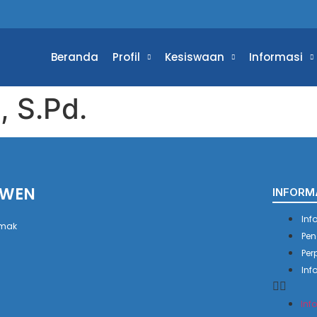
Beranda
Profil
Kesiswaan
Informasi
 S.Pd.
AWEN
INFORM
Inf
emak
Pen
Per
Inf
Inf