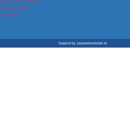
gumuman Hasil Belajar
pustakaan Digital
ormasi PPDB
Support by: jasawebsekolah.id