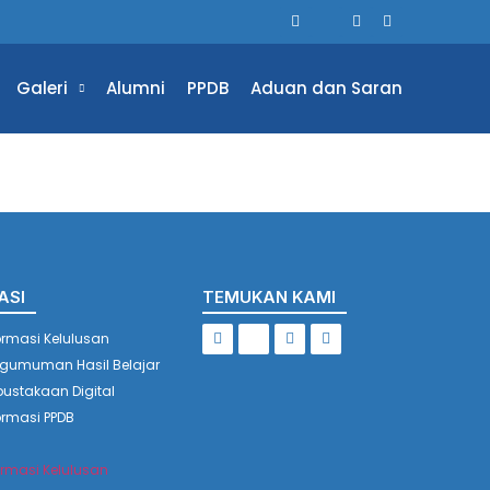
Galeri
Alumni
PPDB
Aduan dan Saran
ASI
TEMUKAN KAMI
ormasi Kelulusan
gumuman Hasil Belajar
pustakaan Digital
ormasi PPDB
ormasi Kelulusan