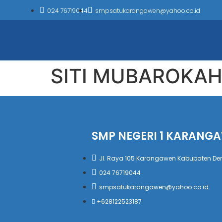
024 76719044
smpsatukarangawen@yahoo.co.id
SITI MUBAROKAH,
SMP NEGERI 1 KARANG
Jl. Raya 105 Karangawen Kabupaten D
024 76719044
smpsatukarangawen@yahoo.co.id
+628122523187