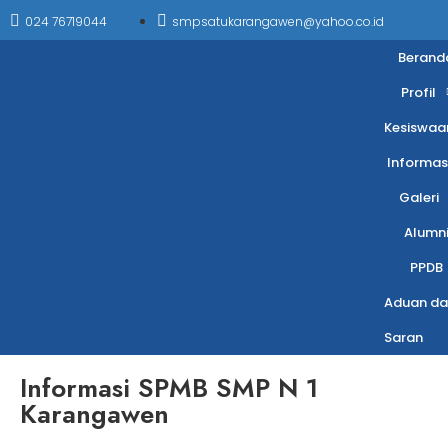
024 76719044
smpsatukarangawen@yahoo.co.id
Berand
Profil
Kesiswaa
Informas
Galeri
Alumn
PPDB
Aduan da
Saran
Informasi SPMB SMP N 1
Karangawen