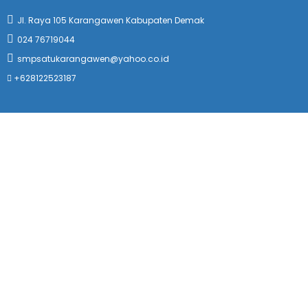
Jl. Raya 105 Karangawen Kabupaten Demak
024 76719044
smpsatukarangawen@yahoo.co.id
+628122523187