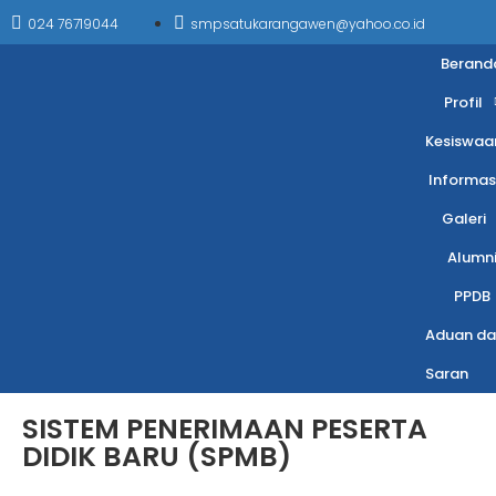
024 76719044
smpsatukarangawen@yahoo.co.id
Berand
Profil
Kesiswaa
Informas
Galeri
Alumn
PPDB
Aduan da
Saran
SISTEM PENERIMAAN PESERTA
DIDIK BARU (SPMB)