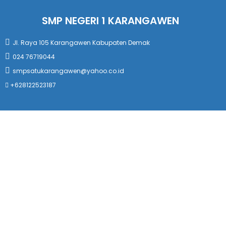
SMP NEGERI 1 KARANGAWEN
Jl. Raya 105 Karangawen Kabupaten Demak
024 76719044
smpsatukarangawen@yahoo.co.id
+628122523187